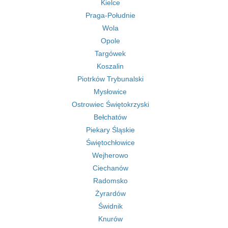
Kielce
Praga-Południe
Wola
Opole
Targówek
Koszalin
Piotrków Trybunalski
Mysłowice
Ostrowiec Świętokrzyski
Bełchatów
Piekary Śląskie
Świętochłowice
Wejherowo
Ciechanów
Radomsko
Żyrardów
Świdnik
Knurów