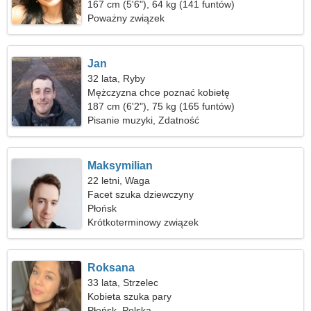
167 cm (5'6"), 64 kg (141 funtów)
Poważny związek
Jan
32 lata, Ryby
Mężczyzna chce poznać kobietę
187 cm (6'2"), 75 kg (165 funtów)
Pisanie muzyki, Zdatność
Maksymilian
22 letni, Waga
Facet szuka dziewczyny
Płońsk
Krótkoterminowy związek
Roksana
33 lata, Strzelec
Kobieta szuka pary
Płońsk, Polska