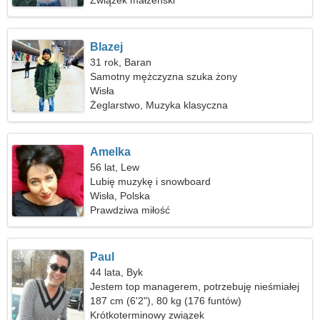
Związek małżeński
Blazej
31 rok, Baran
Samotny mężczyzna szuka żony
Wisła
Żeglarstwo, Muzyka klasyczna
Amelka
56 lat, Lew
Lubię muzykę i snowboard
Wisła, Polska
Prawdziwa miłość
Paul
44 lata, Byk
Jestem top managerem, potrzebuję nieśmiałej
kobiety
187 cm (6'2"), 80 kg (176 funtów)
Krótkoterminowy związek