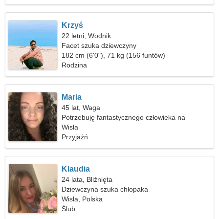
Krzyś
22 letni, Wodnik
Facet szuka dziewczyny
182 cm (6'0"), 71 kg (156 funtów)
Rodzina
Maria
45 lat, Waga
Potrzebuję fantastycznego człowieka na
kempingu
Wisła
Przyjaźń
Klaudia
24 lata, Bliźnięta
Dziewczyna szuka chłopaka
Wisła, Polska
Ślub