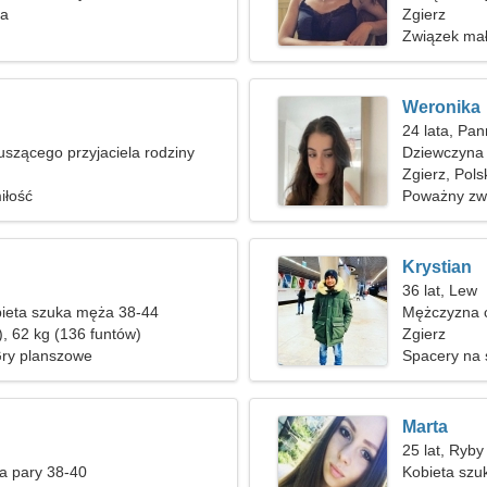
ka
Zgierz
Związek mał
Weronika
24 lata, Pa
uszącego przyjaciela rodziny
Dziewczyna 
Zgierz, Pols
iłość
Poważny zw
Krystian
36 lat, Lew
ieta szuka męża 38-44
Mężczyzna c
), 62 kg (136 funtów)
Zgierz
Gry planszowe
Spacery na 
Marta
25 lat, Ryby
a pary 38-40
Kobieta szu