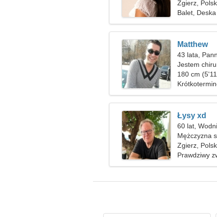
Zgierz, Pols
Balet, Desk
Matthew
43 lata, Pan
Jestem chiru
niezwykłej ko
180 cm (5'11
Krótkotermi
Łysy xd
60 lat, Wodn
Mężczyzna sz
Zgierz, Pols
Prawdziwy z