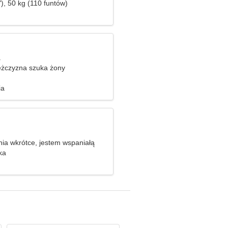
), 50 kg (110 funtów)
a
żczyzna szuka żony
ia
ia wkrótce, jestem wspaniałą
ka