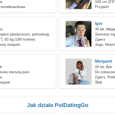
ka
166 cm (5'6"
a snowboardowa
Przyjaźń
Igor
na
35 lat, Wag
rgiem plastycznym, potrzebuję
Samotny mę
biety
"), 82 kg (180 funtów)
Zgierz
nowy związek
Joga, Histor
Margaret
ik
26 lat, Byk
uka starszej pani
Do zobaczen
ka
kobietą
Zgierz, Pols
wiązek
Ślub
Jak działa PolDatingGo