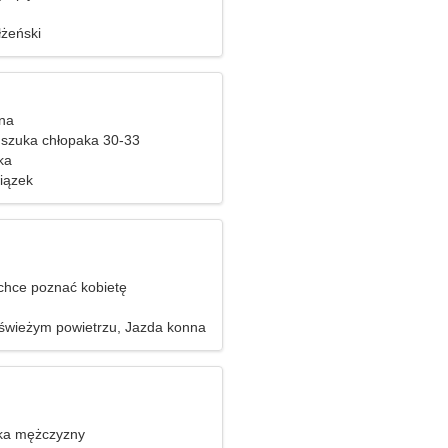
żeński
nna
szuka chłopaka 30-33
ka
iązek
hce poznać kobietę
świeżym powietrzu, Jazda konna
ka mężczyzny