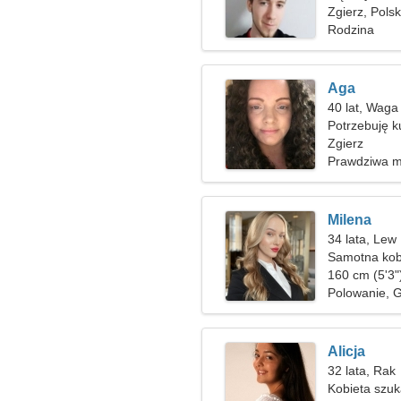
Zgierz, Pols
Rodzina
Aga
40 lat, Waga
Potrzebuję k
Zgierz
Prawdziwa m
Milena
34 lata, Lew
Samotna kob
160 cm (5'3"
Polowanie, 
Alicja
32 lata, Rak
Kobieta szuk