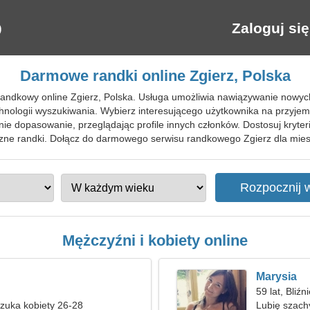
Zaloguj się
Darmowe randki online Zgierz, Polska
randkowy online Zgierz, Polska. Usługa umożliwia nawiązywanie nowyc
hnologii wyszukiwania. Wybierz interesującego użytkownika na przyje
e dopasowanie, przeglądając profile innych członków. Dostosuj kryter
czne randki. Dołącz do darmowego serwisu randkowego Zgierz dla mie
Mężczyźni i kobiety online
Marysia
59 lat, Bliźn
zuka kobiety 26-28
Lubię szachy