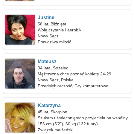
Justine
58 lat, Bliźnięta
Wolę czytanie i aerobik
Nowy Sącz
Prawdziwa miłość
Mateusz
34 lata, Strzelec
Mężczyzna chce poznać kobietę 24-29
Nowy Sącz, Polska
Przedsiębiorczość, Gry komputerowe
Katarzyna
45 lat, Skorpion
Szukam uśmiechniętego przyjaciela na wspólny
wyjazd
156 cm (5'2"), 60 kg (132 funty)
Związek małżeński