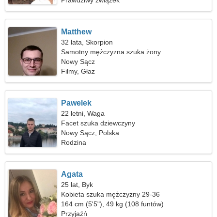
Prawdziwy związek
Matthew
32 lata, Skorpion
Samotny mężczyzna szuka żony
Nowy Sącz
Filmy, Głaz
Pawelek
22 letni, Waga
Facet szuka dziewczyny
Nowy Sącz, Polska
Rodzina
Agata
25 lat, Byk
Kobieta szuka mężczyzny 29-36
164 cm (5'5"), 49 kg (108 funtów)
Przyjaźń