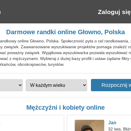
Zaloguj się
Darmowe randki online Głowno, Polska
randkowy online Głowno, Polska. Społeczność pyta o cel randkowania, 
ny związek. Zaawansowane wyszukiwanie projektów pomaga znaleźć ra
ać poważny związek. Wyjątkowa wyszukiwarka pozwala wyszukiwać rel
irtować z mężczyznami. Wybieraj z dużej bazy profili i ustaw żądane fi
kańców, obcokrajowców, turystów.
Mężczyźni i kobiety online
a
Jan
32 lata, Bliź