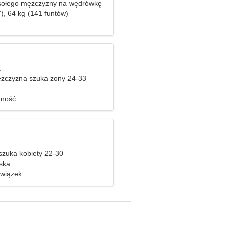
ołego mężczyzny na wędrówkę
), 64 kg (141 funtów)
a
żczyzna szuka żony 24-33
tność
zuka kobiety 22-30
ska
związek