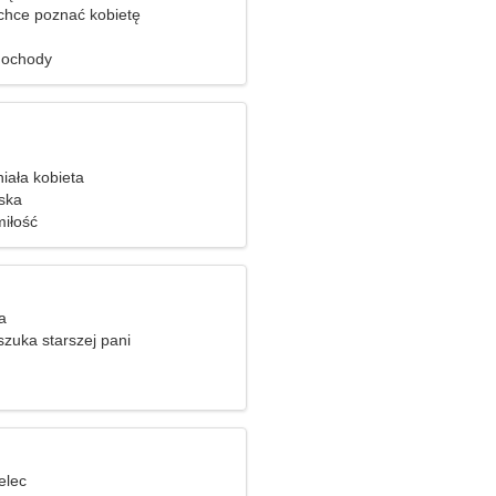
hce poznać kobietę
amochody
iała kobieta
ska
iłość
a
zuka starszej pani
elec