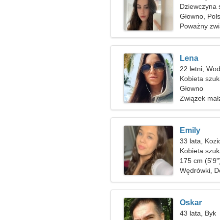
Dziewczyna 
Głowno, Pol
Poważny zwi
Lena
22 letni, Wo
Kobieta szu
Głowno
Związek mał
Emily
33 lata, Koz
Kobieta szuk
175 cm (5'9")
Wędrówki, 
Oskar
43 lata, Byk