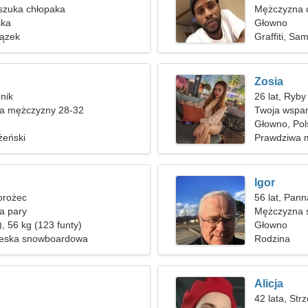
szuka chłopaka
Mężczyzna c
ska
Głowno
ązek
Graffiti, S
Zosia
dnik
26 lat, Ryby
ka mężczyzny 28-32
Twoja wspan
Głowno, Pol
żeński
Prawdziwa m
Igor
iorożec
56 lat, Pann
a pary
Mężczyzna s
, 56 kg (123 funty)
Głowno
Deska snowboardowa
Rodzina
Alicja
42 lata, Strz