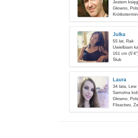
Jestem księg
kobiety
Głowno, Pol
Krótkotermi
Julka
55 lat, Rak
Uwielbiam ka
161 cm (5'4"
Ślub
Laura
34 lata, Lew
Samotna kob
Głowno, Pol
Flisactwo, Ż