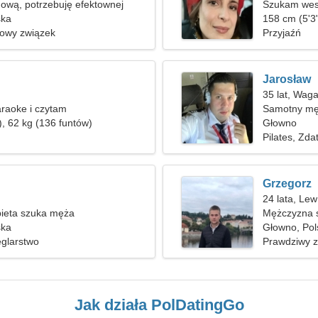
ową, potrzebuję efektownej
Szukam wes
ska
158 cm (5'3"
nowy związek
Przyjaźń
Jarosław
35 lat, Wag
raoke i czytam
Samotny mę
), 62 kg (136 funtów)
Głowno
Pilates, Zda
Grzegorz
24 lata, Lew
ieta szuka męża
Mężczyzna s
ska
Głowno, Pol
eglarstwo
Prawdziwy 
Jak działa PolDatingGo