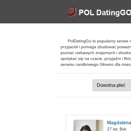
PolDatingGo to popularny serwis 
przyjaciół i pomaga zbudować poważ
poznać ciekawych znajomych i zbudow
spotykać się na czacie, przyjaźni i fl
serwisu randkowego Głowno dla miesz
Magdalen
27 lat, Byk