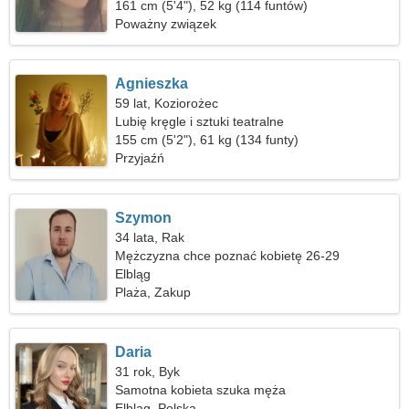
161 cm (5'4"), 52 kg (114 funtów)
Poważny związek
Agnieszka
59 lat, Koziorożec
Lubię kręgle i sztuki teatralne
155 cm (5'2"), 61 kg (134 funty)
Przyjaźń
Szymon
34 lata, Rak
Mężczyzna chce poznać kobietę 26-29
Elbląg
Plaża, Zakup
Daria
31 rok, Byk
Samotna kobieta szuka męża
Elbląg, Polska