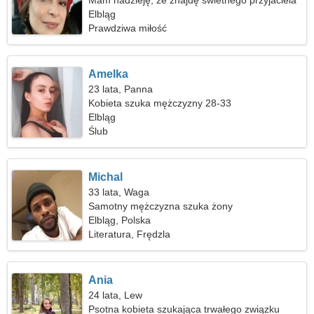
Mam nadzieję, że znajdę świetnego przyjaciela
Elbląg
Prawdziwa miłość
Amelka
23 lata, Panna
Kobieta szuka mężczyzny 28-33
Elbląg
Ślub
Michal
33 lata, Waga
Samotny mężczyzna szuka żony
Elbląg, Polska
Literatura, Frędzla
Ania
24 lata, Lew
Psotna kobieta szukająca trwałego związku